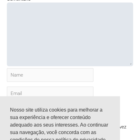
Name
Email
Website
Nosso site utiliza cookies para melhorar a
sua experiência e oferecer conteúdo
adequado aos seus interesses. Ao continuar
Salvar meus dados neste navegador para a próxima vez
sua navegação, você concorda com as
que eu comentar.
condições de nossa política de privacidade.