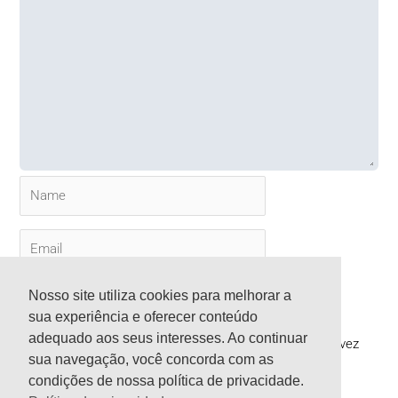
Name
Email
Website
Nosso site utiliza cookies para melhorar a
sua experiência e oferecer conteúdo
adequado aos seus interesses. Ao continuar
Salvar meus dados neste navegador para a próxima vez
sua navegação, você concorda com as
que eu comentar.
condições de nossa política de privacidade.