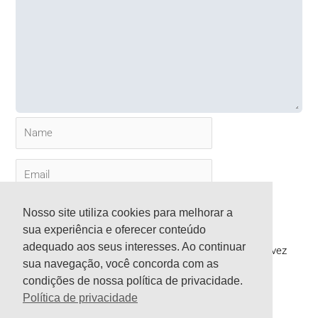
Name
Email
Website
Nosso site utiliza cookies para melhorar a
sua experiência e oferecer conteúdo
adequado aos seus interesses. Ao continuar
Salvar meus dados neste navegador para a próxima vez
sua navegação, você concorda com as
que eu comentar.
condições de nossa política de privacidade.
Política de privacidade