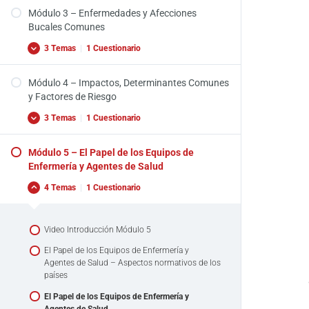
Módulo 3 – Enfermedades y Afecciones
Respuestas comentadas – Quiz Módulo 1
Video Introducción Módulo 2
Bucales Comunes
Anatomía de la Cavidad Oral y Dentición
3 Temas
|
1 Cuestionario
Quiz Módulo 2
Módulo 4 – Impactos, Determinantes Comunes
Respuestas comentadas – Quiz Módulo 2
Video Introducción Módulo 3
y Factores de Riesgo
Enfermedades y Afecciones Bucales Comunes
3 Temas
|
1 Cuestionario
Quiz Módulo 3
Módulo 5 – El Papel de los Equipos de
Respuestas comentadas – Quiz Módulo 3
Video Introducción Módulo 4
Enfermería y Agentes de Salud
Impactos, Determinantes Comunes y Factores
4 Temas
|
1 Cuestionario
de Riesgo
Quiz Módulo 4
Video Introducción Módulo 5
Respuestas comentadas – Quiz Módulo 4
El Papel de los Equipos de Enfermería y
Agentes de Salud – Aspectos normativos de los
países
El Papel de los Equipos de Enfermería y
Agentes de Salud