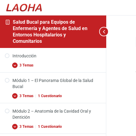
Salud Bucal para Equipos de
Enfermería y Agentes de Salud en
Entornos Hospitalarios y
Comunitarios
Introducción
Módulo
Módulo
Módulo
Módulo
Módulo
Encuesta
Expandir
Expandir
Expandir
Expandir
Expandir
Fechar
Expandir
1
2
3
4
5
Para
todo
Introducción
–
–
–
–
–
Finalizar
El
Anatomía
Enfermedades
Impactos,
El
el
3 Temas
Panorama
de
y
Determinantes
Papel
Curso
Global
la
Afecciones
Comunes
de
de
Cavidad
Bucales
y
los
Módulo 1 – El Panorama Global de la Salud
la
Oral
Comunes
Factores
Equipos
Video de bienvenida
Salud
y
de
de
Bucal
Bucal
Dentición
Riesgo
Enfermería
Video Introducción
y
3 Temas
|
1 Cuestionario
Agentes
Introducción
de
Salud
Módulo 2 – Anatomía de la Cavidad Oral y
Video Introducción Módulo 1
Dentición
El Panorama Global de la Salud Bucal
3 Temas
|
1 Cuestionario
Quiz Módulo 1