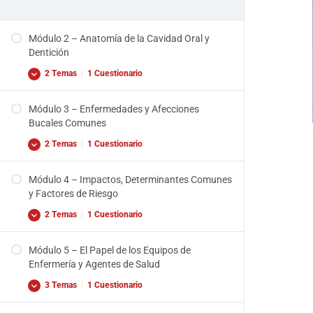
Módulo 2 – Anatomía de la Cavidad Oral y
Dentición
2 Temas
|
1 Cuestionario
Módulo 3 – Enfermedades y Afecciones
Video Introducción Módulo 2
Bucales Comunes
Anatomía de la Cavidad Oral y Dentición
2 Temas
|
1 Cuestionario
Quiz – Módulo 2
Módulo 4 – Impactos, Determinantes Comunes
Video Introducción Módulo 3
y Factores de Riesgo
Enfermedades y Afecciones Bucales Comunes
2 Temas
|
1 Cuestionario
Quiz – Módulo 3
Módulo 5 – El Papel de los Equipos de
Video Introducción Módulo 4
Enfermería y Agentes de Salud
Impactos, Determinantes Comunes y Factores
3 Temas
|
1 Cuestionario
de Riesgo
Quiz – Módulo 4