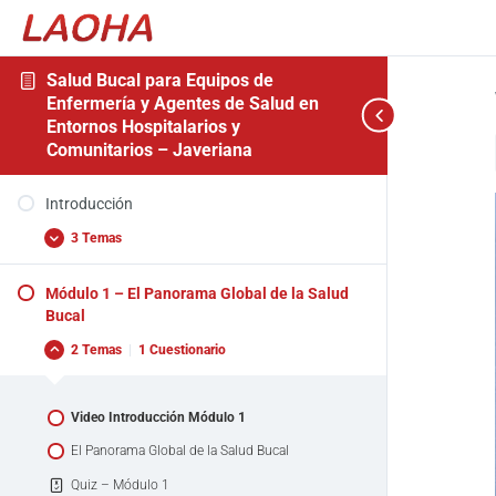
Salud Bucal para Equipos de
Enfermería y Agentes de Salud en
Entornos Hospitalarios y
Comunitarios – Javeriana
Introducción
Módulo
Módulo
Módulo
Módulo
Módulo
Encuesta
Expandir
Fechar
Expandir
Expandir
Expandir
Expandir
Expandir
1
2
3
4
5
Para
todo
Introducción
–
–
–
–
–
Finalizar
El
Anatomía
Enfermedades
Impactos,
El
el
3 Temas
Panorama
de
y
Determinantes
Papel
Curso
Global
la
Afecciones
Comunes
de
de
Cavidad
Bucales
y
los
Módulo 1 – El Panorama Global de la Salud
la
Oral
Comunes
Factores
Equipos
Video de bienvenida
Salud
y
de
de
Bucal
Bucal
Dentición
Riesgo
Enfermería
Video Introducción
y
2 Temas
|
1 Cuestionario
Agentes
Introducción
de
Salud
Video Introducción Módulo 1
El Panorama Global de la Salud Bucal
Quiz – Módulo 1