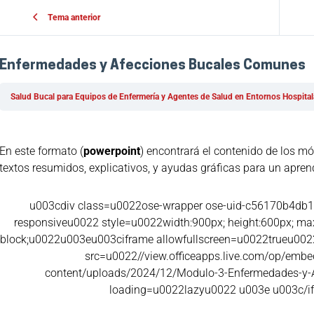
Tema anterior
Enfermedades y Afecciones Bucales Comunes
Salud Bucal para Equipos de Enfermería y Agentes de Salud en Entornos Hospital
En este formato (
powerpoint
) encontrará el contenido de los m
textos resumidos, explicativos, y ayudas gráficas para un apren
u003cdiv class=u0022ose-wrapper ose-uid-c56170b4db
responsiveu0022 style=u0022width:900px; height:600px; max-
block;u0022u003eu003ciframe allowfullscreen=u0022trueu0
src=u0022//view.officeapps.live.com/op/embed
content/uploads/2024/12/Modulo-3-Enfermedades-y-
loading=u0022lazyu0022 u003e u003c/i