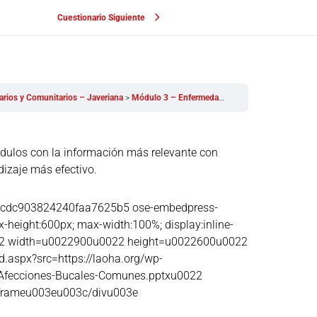
Cuestionario Siguiente
arios y Comunitarios – Javeriana
Módulo 3 – Enfermedades y Afecciones Bucales Comunes
ódulos con la información más relevante con
dizaje más efectivo.
1cdc903824240faa7625b5 ose-embedpress-
height:600px; max-width:100%; display:inline-
022 width=u0022900u0022 height=u0022600u0022
.aspx?src=https://laoha.org/wp-
Afecciones-Bucales-Comunes.pptxu0022
frameu003eu003c/divu003e