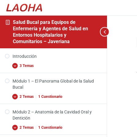
Salud Bucal para Equipos de
Enfermería y Agentes de Salud en
Entornos Hospitalarios y
Comunitarios – Javeriana
Introducción
Módulo
Módulo
Módulo
Módulo
Módulo
Encuesta
Expandir
Expandir
Expandir
Fechar
Expandir
Expandir
Expandir
1
2
3
4
5
Para
todo
Introducción
–
–
–
–
–
Finalizar
El
Anatomía
Enfermedades
Impactos,
El
el
3 Temas
Panorama
de
y
Determinantes
Papel
Curso
Global
la
Afecciones
Comunes
de
de
Cavidad
Bucales
y
los
Módulo 1 – El Panorama Global de la Salud
la
Oral
Comunes
Factores
Equipos
Video de bienvenida
Salud
y
de
de
Bucal
Bucal
Dentición
Riesgo
Enfermería
Video Introducción
y
2 Temas
|
1 Cuestionario
Agentes
Introducción
de
Salud
Módulo 2 – Anatomía de la Cavidad Oral y
Video Introducción Módulo 1
Dentición
El Panorama Global de la Salud Bucal
2 Temas
|
1 Cuestionario
Quiz – Módulo 1