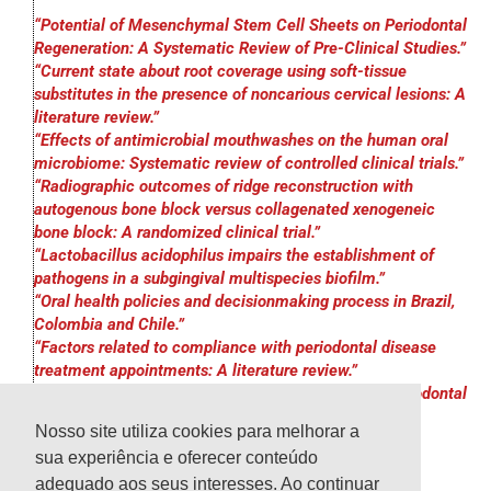
“Potential of Mesenchymal Stem Cell Sheets on Periodontal
Regeneration: A Systematic Review of Pre-Clinical Studies.”
“Current state about root coverage using soft-tissue
substitutes in the presence of noncarious cervical lesions: A
literature review.”
“Effects of antimicrobial mouthwashes on the human oral
microbiome: Systematic review of controlled clinical trials.”
“Radiographic outcomes of ridge reconstruction with
autogenous bone block versus collagenated xenogeneic
bone block: A randomized clinical trial.”
“Lactobacillus acidophilus impairs the establishment of
pathogens in a subgingival multispecies biofilm.”
“Oral health policies and decisionmaking process in Brazil,
Colombia and Chile.”
“Factors related to compliance with periodontal disease
treatment appointments: A literature review.”
“Salivary Biomarkers and their Relationship with Periodontal
Clinical Parameters: A Cross-Sectional Study.”
Nosso site utiliza cookies para melhorar a
sua experiência e oferecer conteúdo
adequado aos seus interesses. Ao continuar