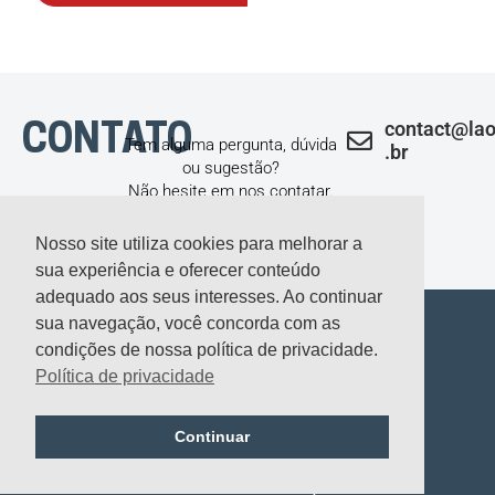
contact@lao
CONTATO
Tem alguma pergunta, dúvida
.br
ou sugestão?
Não hesite em nos contatar.
Nosso site utiliza cookies para melhorar a
sua experiência e oferecer conteúdo
adequado aos seus interesses. Ao continuar
sua navegação, você concorda com as
condições de nossa política de privacidade.
SOBRE NÓS
PARA PROFISSIONAIS
DESTAQUES
BOLSAS
NEWS
ASSOCIE-SE
Política de privacidade
I
F
Y
L
n
a
o
i
Continuar
s
c
u
n
t
e
t
k
a
b
u
e
g
o
b
d
Política de privacidade
© 2022 Copyright
LAOHA