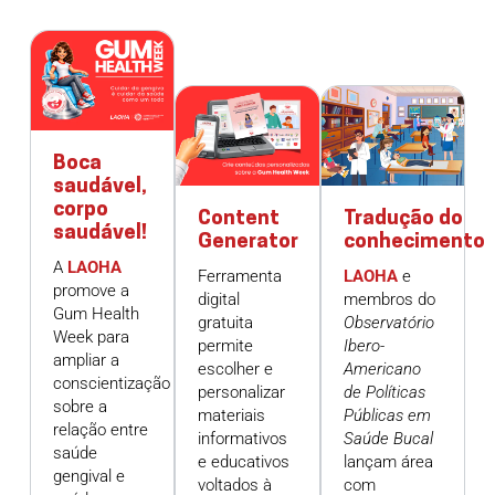
Boca
saudável,
corpo
Content
Tradução do
saudável!
Generator
conhecimento
A
LAOHA
Ferramenta
LAOHA
e
promove a
digital
membros do
Gum Health
gratuita
Observatório
Week para
permite
Ibero-
ampliar a
escolher e
Americano
conscientização
personalizar
de Políticas
sobre a
materiais
Públicas em
relação entre
informativos
Saúde Bucal
saúde
e educativos
lançam área
gengival e
voltados à
com