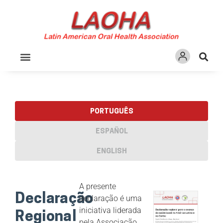
Ir
para
o
conteúdo
PARA PROFISSIONAIS
PORTUGUÊS
ESPAÑOL
ENGLISH
A presente
Declaração
declaração é uma
iniciativa liderada
Regional
pela Associação