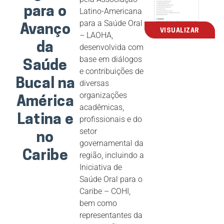
para o
Latino-Americana
para a Saúde Oral
Avanço
VISUALIZAR
– LAOHA,
da
desenvolvida com
base em diálogos
Saúde
e contribuições de
Bucal na
diversas
organizações
América
acadêmicas,
Latina e
profissionais e do
setor
no
governamental da
Caribe
região, incluindo a
Iniciativa de
Saúde Oral para o
Caribe – COHI,
bem como
representantes da