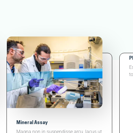
P
E
t
Mineral Assay
Magna non in suspendisse arcu, lacus ut