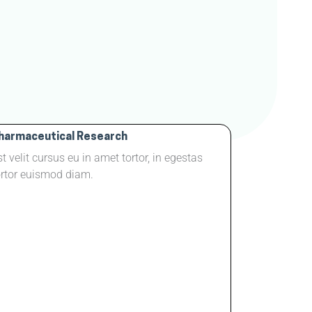
harmaceutical Research
st velit cursus eu in amet tortor, in egestas
ortor euismod diam.