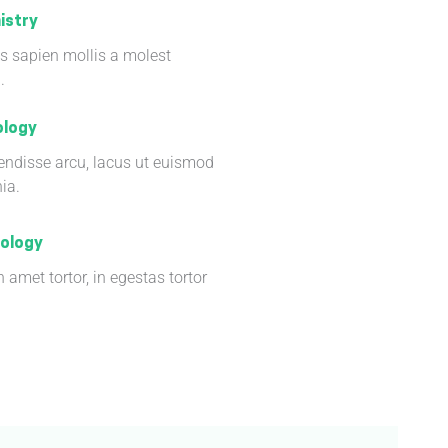
istry
as sapien mollis a molest
.
ology
ndisse arcu, lacus ut euismod
nia.
tology
n amet tortor, in egestas tortor