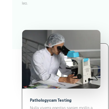
leo.
Pathologycam Testing
Nulla viverra egestas sapien mollis a