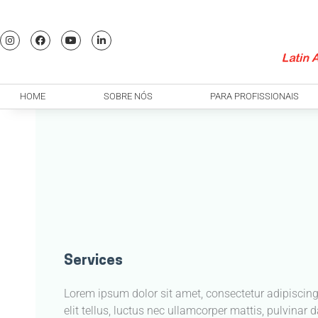
Ir
para
I
F
Y
L
o
n
a
o
i
s
c
u
n
conteúdo
t
e
t
k
a
b
u
e
g
o
b
d
r
o
e
i
HOME
SOBRE NÓS
PARA PROFISSIONAIS
a
k
n
m
-
-
f
i
n
Services
Lorem ipsum dolor sit amet, consectetur adipiscing 
elit tellus, luctus nec ullamcorper mattis, pulvinar 