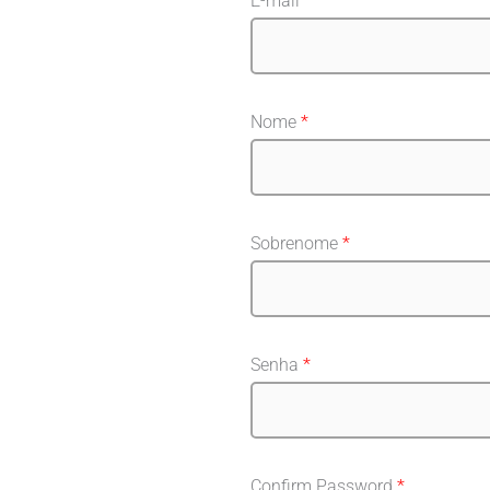
E-mail
*
Nome
*
Sobrenome
*
Senha
*
Confirm Password
*