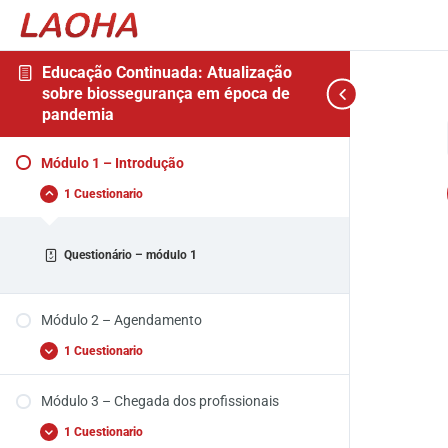
Educação Continuada: Atualização
sobre biossegurança em época de
pandemia
Módulo
Módulo
Módulo
Módulo
Módulo
Módulo
Colapsar
Expandir
Expandir
Expandir
Expandir
Expandir
1
2
3
4
5
6
todo
Módulo 1 – Introdução
–
–
–
–
–
–
Introdução
Agendamento
Chegada
Chegada
O
Após
1 Cuestionario
dos
do
preparo
o
profissionais
paciente
e
atendimento
o
atendimento
Questionário – módulo 1
Módulo 2 – Agendamento
1 Cuestionario
Módulo 3 – Chegada dos profissionais
1 Cuestionario