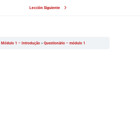
Lección Siguiente
Módulo 1 – Introdução
Questionário – módulo 1