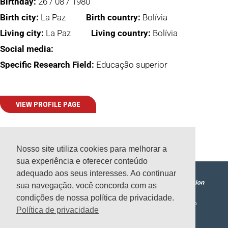
Birthday:
26 / 08 / 1980
Birth city:
La Paz
Birth country:
Bolívia
Living city:
La Paz
Living country:
Bolívia
Social media:
Specific Research Field:
Educação superior
VIEW PROFILE PAGE
Nosso site utiliza cookies para melhorar a
sua experiência e oferecer conteúdo
adequado aos seus interesses. Ao continuar
sua navegação, você concorda com as
condições de nossa política de privacidade.
CARIOLOGIA
PERIODONTIA
SAÚDE PÚBLICA
NEWSLETTERS
CURSOS
CONTATO
Política de privacidade
I
F
Y
L