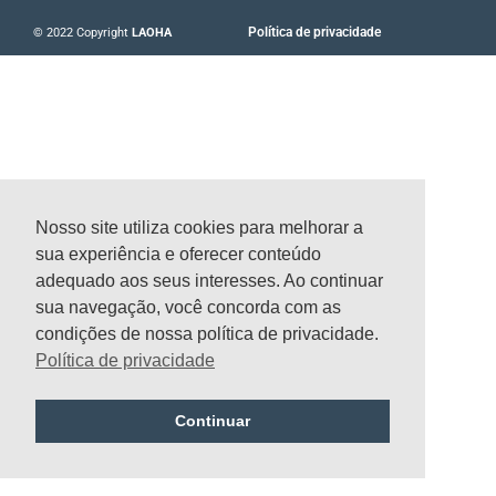
a
b
u
e
g
o
b
d
Política de privacidade
© 2022 Copyright
LAOHA
r
o
e
i
a
k
n
m
-
-
f
i
n
Nosso site utiliza cookies para melhorar a
sua experiência e oferecer conteúdo
adequado aos seus interesses. Ao continuar
sua navegação, você concorda com as
condições de nossa política de privacidade.
Política de privacidade
Continuar