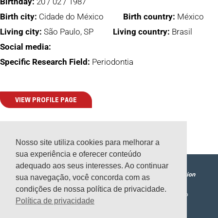
Birthday:
20 / 02 / 1987
Birth city:
Cidade do México
Birth country:
México
Living city:
São Paulo, SP
Living country:
Brasil
Social media:
Specific Research Field:
Periodontia
VIEW PROFILE PAGE
Nosso site utiliza cookies para melhorar a
sua experiência e oferecer conteúdo
adequado aos seus interesses. Ao continuar
sua navegação, você concorda com as
condições de nossa política de privacidade.
CARIOLOGIA
PERIODONTIA
SAÚDE PÚBLICA
NEWSLETTERS
CURSOS
CONTATO
Política de privacidade
I
F
Y
L