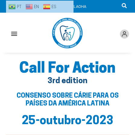
Ir
PT
EN
ES
LAOHA
para
o
conteúdo
Call For Action
3rd edition
CONSENSO SOBRE CÁRIE PARA OS
PAÍSES DA AMÉRICA LATINA
25-outubro-2023