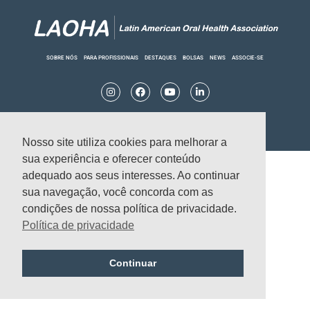
SOBRE NÓS
PARA PROFISSIONAIS
DESTAQUES
BOLSAS
NEWS
ASSOCIE-SE
I
F
Y
L
n
a
o
i
s
c
u
n
t
e
t
k
a
b
u
e
g
o
b
d
Política de privacidade
© 2022 Copyright
LAOHA
Nosso site utiliza cookies para melhorar a
r
o
e
i
a
k
n
sua experiência e oferecer conteúdo
m
-
-
f
i
adequado aos seus interesses. Ao continuar
n
sua navegação, você concorda com as
condições de nossa política de privacidade.
Política de privacidade
Continuar