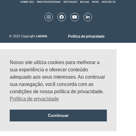
SOBRE NÓS
PARA PROFISSIONAIS
DESTAQUES
BOLSAS
NEWS
ASSOCIE-SE
I
F
Y
L
n
a
o
i
s
c
u
n
t
e
t
k
a
b
u
e
g
o
b
d
Política de privacidade
© 2022 Copyright
LAOHA
r
o
e
i
a
k
n
m
-
-
f
i
n
Nosso site utiliza cookies para melhorar a
sua experiência e oferecer conteúdo
adequado aos seus interesses. Ao continuar
sua navegação, você concorda com as
condições de nossa política de privacidade.
Política de privacidade
Continuar