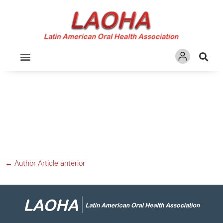
Ir
para
o
conteúdo
←
Author Article anterior