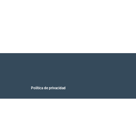
Política de privacidad