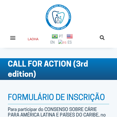
Ir
para
o
conteúdo
PT
LAOHA
EN
ES
EVENTOS ANTERIORES
CALL FOR ACTION
CALL FOR ACTION (3rd
edition)
FORMULÁRIO DE INSCRIÇÃO
Para participar do CONSENSO SOBRE CÁRIE
PARA AMÉRICA LATINA E PAÍSES DO CARIBE, no